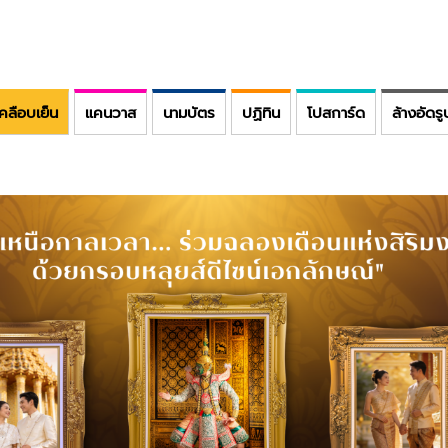
คลือบเย็น
แคนวาส
นามบัตร
ปฏิทิน
โปสการ์ด
ล้างอัดรู