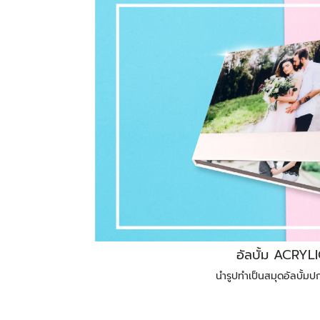
อัลบั้ม ACRYL
นำรูปทำเป็นสมุดอัลบั้มป