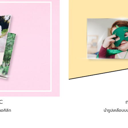
IC
กอคิลิก
นำรูปเคลือบบน