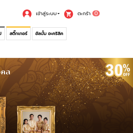
เข้าสู่ระบบ
ตะกร้า
0
ป
สติ๊กเกอร์
อัลบั้ม อะคริลิค